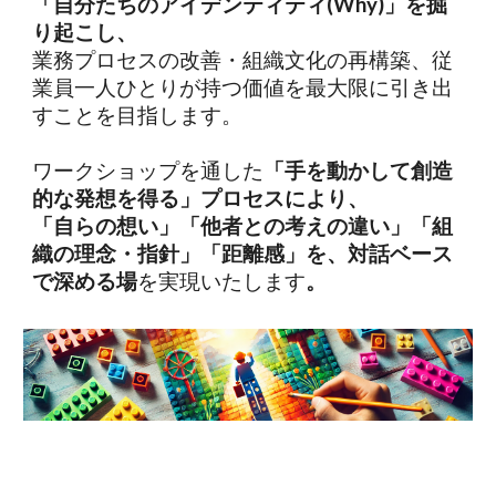
「自分たちのアイデンティティ(
Why
)」を掘
り起こし、
業務プロセスの改善・組織文化の再構築、従
業員一人ひとりが持つ価値を最大限に引き出
すことを目指します。
ワークショップを通した
「手を動かして創造
的な発想を得る」
プロセスにより
、
「
自らの
想い
」「他者との考えの違い」「組
織の
理念・指針」
「
距離感」
を、対話ベース
で
深める場
を実現いたします
。