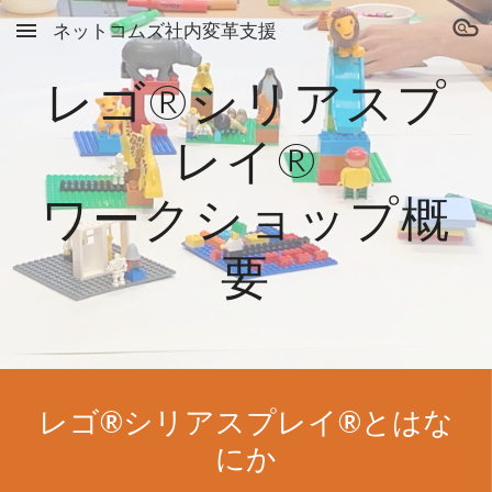
ネットコムズ社内変革支援
Skip to main content
Skip to navigation
レゴ®︎シリアスプ
レイ®︎
ワークショップ概
要
レゴ®シリアスプレイ®とはな
にか